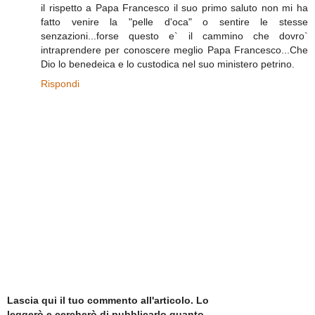
il rispetto a Papa Francesco il suo primo saluto non mi ha
fatto venire la "pelle d'oca" o sentire le stesse
senzazioni...forse questo e` il cammino che dovro`
intraprendere per conoscere meglio Papa Francesco...Che
Dio lo benedeica e lo custodica nel suo ministero petrino.
Rispondi
Lascia qui il tuo commento all'articolo. Lo
leggerò e cercherò di pubblicarlo quanto