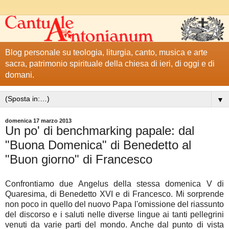
Blog personale su teologia, liturgia, canto, musica e arte
sacra, patrimonio spirituale della chiesa di ieri, di oggi e di
domani.
▼
domenica 17 marzo 2013
Un po' di benchmarking papale: dal
"Buona Domenica" di Benedetto al
"Buon giorno" di Francesco
Confrontiamo due Angelus della stessa domenica V di
Quaresima, di Benedetto XVI e di Francesco. Mi sorprende
non poco in quello del nuovo Papa l'omissione del riassunto
del discorso e i saluti nelle diverse lingue ai tanti pellegrini
venuti da varie parti del mondo. Anche dal punto di vista