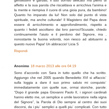
gentilissimi e garbati, il suo sorriso delicato ma pieno di
affetto e la sua parola che riscaldava e arricchiva l'anima e
la mente e riempiva il cuore di una gioia pura, da bambino!
Quanto ho imparato da lui! Non solo dal punto di vista
spirituale, ma anche culturale! Il Magistero del Papa deve
essere di arricchimento e approfondimento, rispetto a
quanto i fedeli ascoltano dai loro parroci!Scusate, chiedo
continuamente l'aiuto e il perdono del Signore, ma ,
nonostante la buona volontà, non riesco ad abituarmi a
questo nuovo Papa! Un abbraccio! Licia S
Rispondi
Anonimo
18 marzo 2013 alle ore 04:19
Sono d'accordo con Sara in tutto quello che ha scritto.
Aggiungo che nel 2005 quando Benedetto XVI si affaccio`
sulla loggia a dare il suo primo saluto mi conquisto`
immediatamente con quelle sue, ormai storiche, parole:
“Dopo il grande papa Giovanni Paolo II, i signori cardinali
hanno eletto me, un semplice e umile lavoratore nella vigna
del Signore”, la Parola di Dio sempre al centro dei suoi
discorsi, da i piu` semplici a quelli piu` complicati. Con tutto